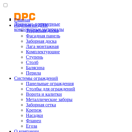
Главная
Древесно-полимерные
Изделия из ДПК
композитные материалы
Террасная доска
Фасадная панель
Заборная доска
Лага монтажная
Комплектующие
Ступень
Столб
Балясина
Перила
Системы ограждений
Панельные ограждения
Столбы для ограждений
Ворота и калитки
Металлические заборы
Заборная сетка
Крепеж
Насадки
Фланец
Егоза
О компании