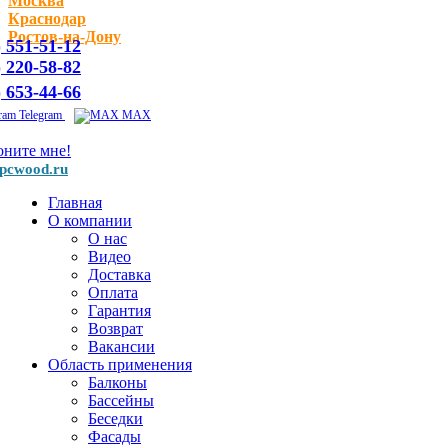
Москва
Краснодар
Ростов-на-Дону
) 551-51-12
) 220-58-82
) 653-44-66
Telegram
MAX
оните мне!
pcwood.ru
Главная
О компании
О нас
Видео
Доставка
Оплата
Гарантия
Возврат
Вакансии
Область применения
Балконы
Бассейны
Беседки
Фасады