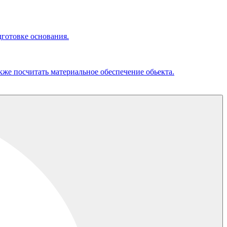
дготовке основания.
кже посчитать материальное обеспечение обьекта.