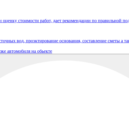
и оценку стоимости работ, дает рекомендации по правильной по
точных вод, проэктирование основания, составление сметы а та
зке автомобиля на обьекте