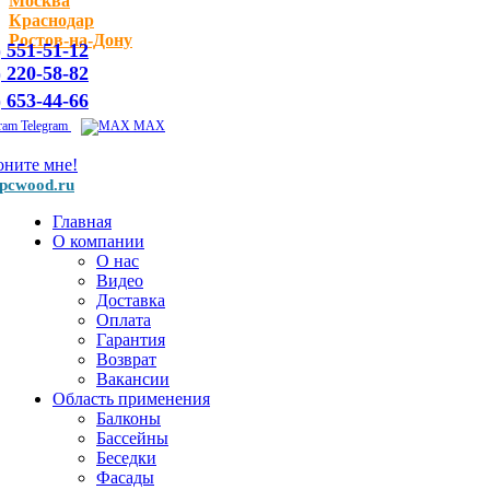
Москва
Краснодар
Ростов-на-Дону
) 551-51-12
) 220-58-82
) 653-44-66
Telegram
MAX
оните мне!
pcwood.ru
Главная
О компании
О нас
Видео
Доставка
Оплата
Гарантия
Возврат
Вакансии
Область применения
Балконы
Бассейны
Беседки
Фасады