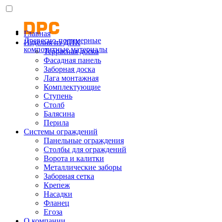
Главная
Древесно-полимерные
Изделия из ДПК
композитные материалы
Террасная доска
Фасадная панель
Заборная доска
Лага монтажная
Комплектующие
Ступень
Столб
Балясина
Перила
Системы ограждений
Панельные ограждения
Столбы для ограждений
Ворота и калитки
Металлические заборы
Заборная сетка
Крепеж
Насадки
Фланец
Егоза
О компании