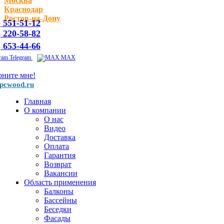
Москва
Краснодар
Ростов-на-Дону
) 551-51-12
) 220-58-82
) 653-44-66
Telegram
MAX
оните мне!
pcwood.ru
Главная
О компании
О нас
Видео
Доставка
Оплата
Гарантия
Возврат
Вакансии
Область применения
Балконы
Бассейны
Беседки
Фасады