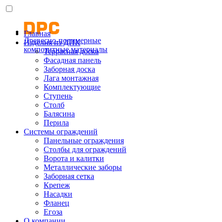
Главная
Древесно-полимерные
Изделия из ДПК
композитные материалы
Террасная доска
Фасадная панель
Заборная доска
Лага монтажная
Комплектующие
Ступень
Столб
Балясина
Перила
Системы ограждений
Панельные ограждения
Столбы для ограждений
Ворота и калитки
Металлические заборы
Заборная сетка
Крепеж
Насадки
Фланец
Егоза
О компании